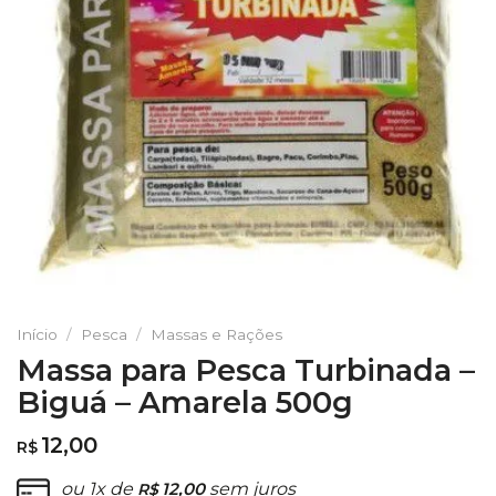
Início
/
Pesca
/
Massas e Rações
Massa para Pesca Turbinada –
Biguá – Amarela 500g
12,00
R$
ou 1x de
12,00
sem juros
R$