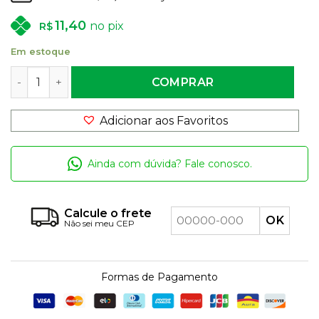
11,40
no pix
R$
Em estoque
Massa para Pesca Turbinada - Biguá - Amarela 500g qua
COMPRAR
Adicionar aos Favoritos
Ainda com dúvida? Fale conosco.
Calcule o frete
Não sei meu CEP
Formas de Pagamento