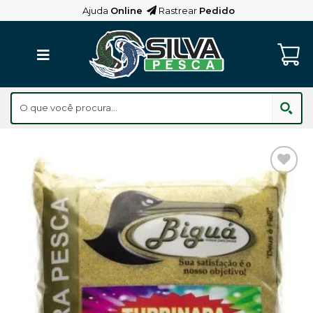
Skip
Ajuda
Online
Rastrear
Pedido
to
content
Adicionar
aos
Favoritos