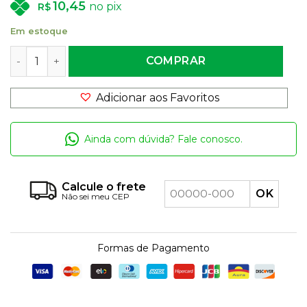
10,45
no pix
R$
Em estoque
Ração Furadinha Aquamil Biguá - Sabor Beijinho- 120g q
COMPRAR
Adicionar aos Favoritos
Ainda com dúvida? Fale conosco.
Calcule o frete
Não sei meu CEP
Formas de Pagamento