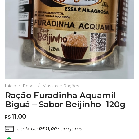
Início
/
Pesca
/
Massas e Rações
Ração Furadinha Aquamil
Biguá – Sabor Beijinho- 120g
11,00
R$
ou 1x de
11,00
sem juros
R$