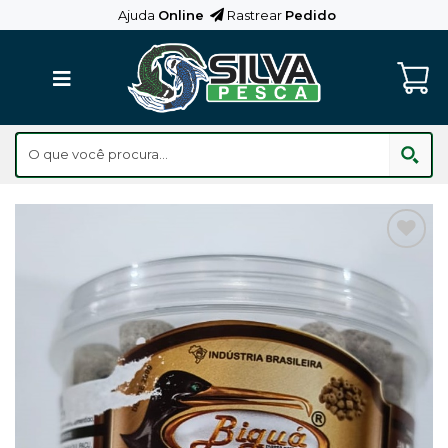
Skip
Ajuda
Online
Rastrear
Pedido
to
content
Adicionar
aos
Favoritos