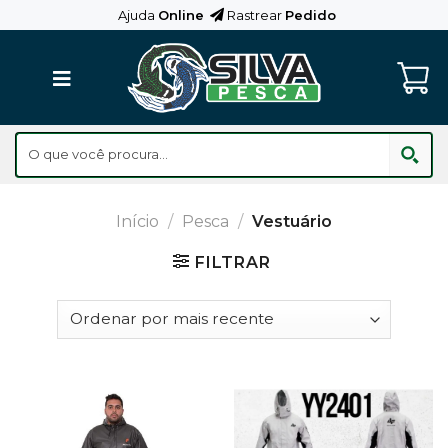
Skip
Ajuda
Online
Rastrear
Pedido
to
content
Início
/
Pesca
/
Vestuário
FILTRAR