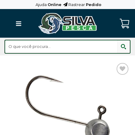
Skip
Ajuda
Online
Rastrear
Pedido
to
content
Adicionar
aos
Favoritos