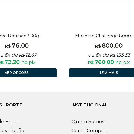
FORA DE ESTOQUE
nha Dourado 500g
Molinete Challenge 8000 S
76,00
800,00
R$
R$
u 6x de
12,67
ou 6x de
133,33
R$
R$
72,20
760,00
no pix
no pix
R$
R$
VER OPÇÕES
LEIA MAIS
 SUPORTE
INSTITUCIONAL
de Frete
Quem Somos
 Devolução
Como Comprar