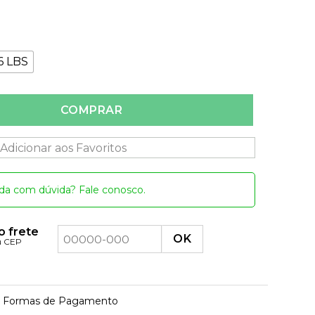
6 LBS
 Carretilha quantidade
COMPRAR
Adicionar aos Favoritos
da com dúvida? Fale conosco.
o frete
u CEP
Formas de Pagamento