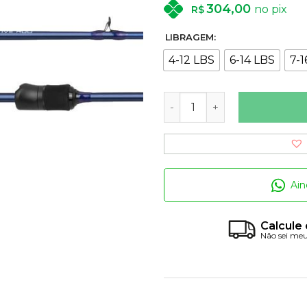
304,00
no pix
R$
LIBRAGEM:
4-12 LBS
6-14 LBS
7-1
Vara STP Saint 6'3" (1,90m)
Ain
Calcule 
Não sei me