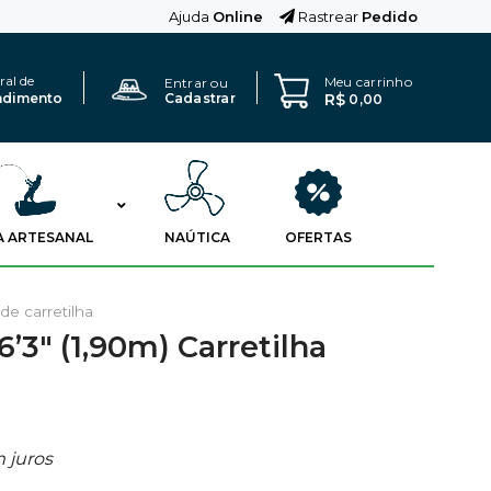
Ajuda
Online
Rastrear
Pedido
ral de
Meu carrinho
Entrar ou
R$
ndimento
Cadastrar
0,00
A ARTESANAL
NAÚTICA
OFERTAS
 de carretilha
6’3″ (1,90m) Carretilha
 juros