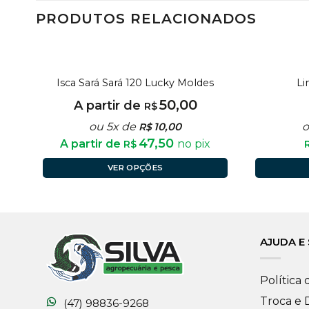
PRODUTOS RELACIONADOS
Isca Sará Sará 120 Lucky Moldes
Li
50,00
A partir de
R$
ou 5x de
10,00
o
R$
47,50
A partir de
no pix
R$
VER OPÇÕES
AJUDA E
Política 
Troca e
(47) 98836-9268