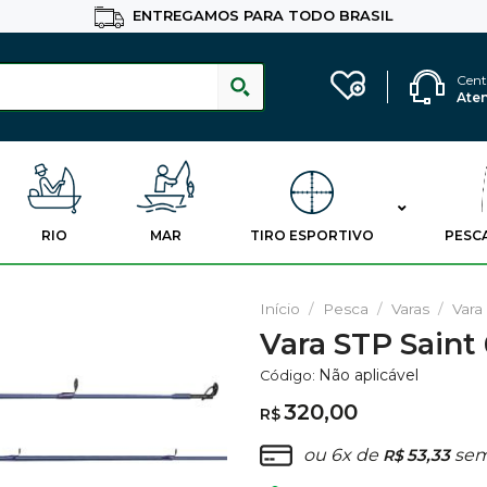
ENTREGAMOS PARA TODO BRASIL
Cent
Ate
RIO
MAR
TIRO ESPORTIVO
PESC
Início
/
Pesca
/
Varas
/
Vara
Vara STP Saint 
Adicionar
Não aplicável
Código:
aos
Favoritos
320,00
R$
ou 6x de
53,33
sem
R$