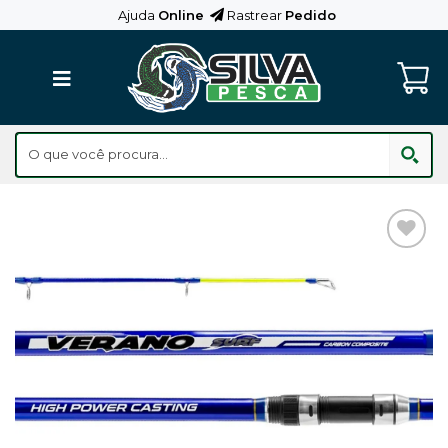
Skip
Ajuda
Online
Rastrear
Pedido
to
content
Adicionar
aos
Favoritos