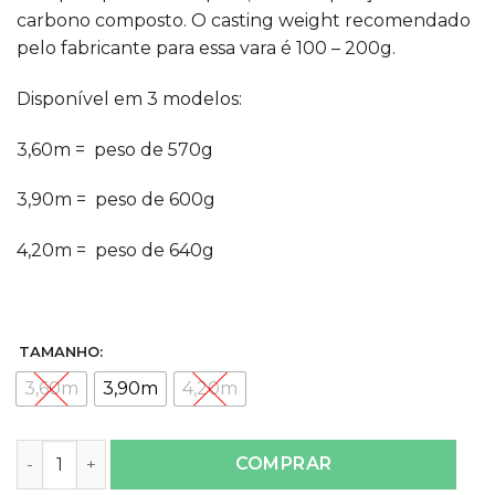
carbono composto. O casting weight recomendado
pelo fabricante para essa vara é 100 – 200g.
Disponível em 3 modelos:
3,60m = peso de 570g
3,90m = peso de 600g
4,20m = peso de 640g
TAMANHO:
3,60m
3,90m
4,20m
Vara Verano Surf Marine Sports quantidade
COMPRAR