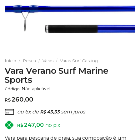
Início
/
Pesca
/
Varas
/
Varas Surf Casting
Vara Verano Surf Marine
Sports
Não aplicável
Código:
260,00
R$
ou 6x de
43,33
sem juros
R$
247,00
no pix
R$
Vara para pescaria de praia, sua composição é um