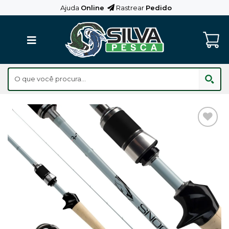
Skip
Ajuda
Online
Rastrear
Pedido
to
content
Adicionar
aos
Favoritos