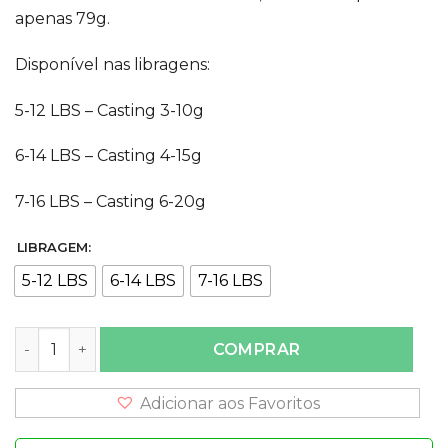
apenas 79g.
Disponível nas libragens:
5-12 LBS – Casting 3-10g
6-14 LBS – Casting 4-15g
7-16 LBS – Casting 6-20g
LIBRAGEM:
5-12 LBS
6-14 LBS
7-16 LBS
Vara Snook Pro 6'3" 1,93m Saint para Carretilha quantida
COMPRAR
Adicionar aos Favoritos