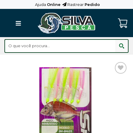
Skip
Ajuda
Online
Rastrear
Pedido
to
content
Adicionar
aos
Favoritos