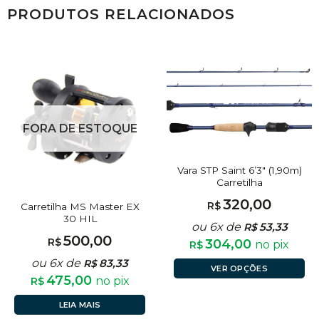
PRODUTOS RELACIONADOS
FORA DE ESTOQUE
Vara STP Saint 6’3″ (1,90m)
Carretilha
320,00
R$
Carretilha MS Master EX
30 HIL
ou 6x de
53,33
R$
500,00
R$
304,00
no pix
R$
ou 6x de
83,33
R$
VER OPÇÕES
475,00
no pix
R$
LEIA MAIS