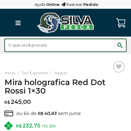
Skip
Ajuda
Online
Rastrear
Pedido
to
content
Início
/
Tiro Esportivo
/
Airgun
Adicionar
Mira holografica Red Dot
aos
Rossi 1×30
Favoritos
245,00
R$
ou 6x de
40,83
sem juros
R$
232,75
no pix
R$