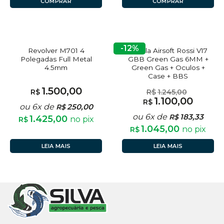
COMPRAR
COMPRAR
-12%
FORA DE ESTOQUE
FORA DE ESTOQUE
Revolver M701 4
Pistola Airsoft Rossi V17
Polegadas Full Metal
GBB Green Gas 6MM +
4.5mm
Green Gas + Oculos +
Case + BBS
1.500,00
R$
R$
1.245,00
1.100,00
R$
ou 6x de
250,00
R$
ou 6x de
183,33
R$
1.425,00
no pix
R$
1.045,00
no pix
R$
LEIA MAIS
LEIA MAIS