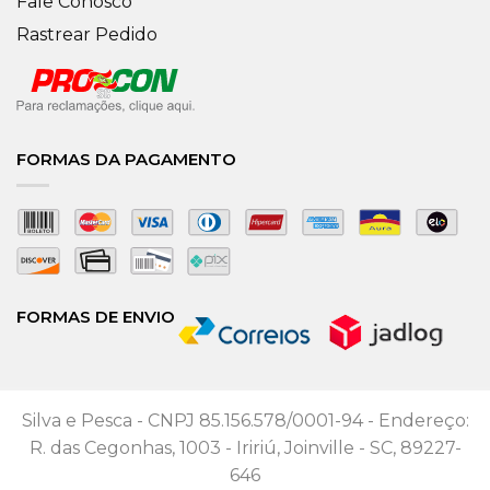
Fale Conosco
Rastrear Pedido
FORMAS DA PAGAMENTO
FORMAS DE ENVIO
Silva e Pesca - CNPJ 85.156.578/0001-94 - Endereço:
R. das Cegonhas, 1003 - Iririú, Joinville - SC, 89227-
646