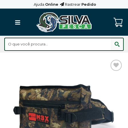
Skip
Ajuda
Online
Rastrear
Pedido
to
content
Adicionar
aos
Favoritos