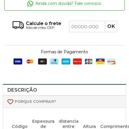
Ainda com dúvida? Fale conosco.
Calcule o frete
Não sei meu CEP
Formas de Pagamento
DESCRIÇÃO
PORQUE COMPRAR?
Espessura
distancia
Código
de
entre
Altura
Compriment