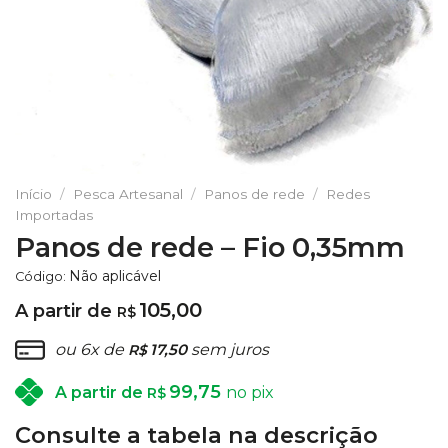
Início
/
Pesca Artesanal
/
Panos de rede
/
Redes
Importadas
Panos de rede – Fio 0,35mm
Não aplicável
Código:
105,00
A partir de
R$
ou 6x de
17,50
sem juros
R$
99,75
A partir de
no pix
R$
Consulte a tabela na descrição