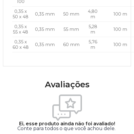
100
0,35 x
4,80
0,35 mm
50 mm
100 m
50 x 48
m
0,35 x
5,28
0,35 mm
55 mm
100 m
55 x 48
m
0,35 x
5,76
0,35 mm
60 mm
100 m
60 x 48
m
Avaliações
Ei, esse produto ainda não foi avaliado!
Conte para todos o que você achou dele.