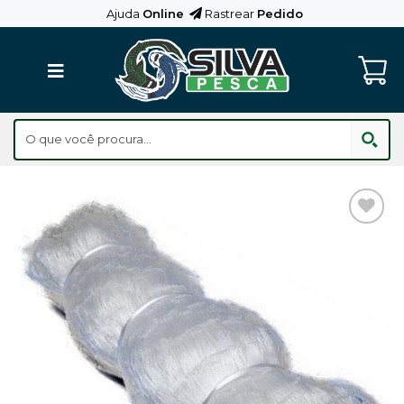
Skip
Ajuda
Online
Rastrear
Pedido
to
content
Adicionar
aos
Favoritos