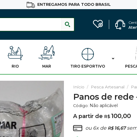
ENTREGAMOS PARA TODO BRASIL
Cent
Ate
RIO
MAR
TIRO ESPORTIVO
PESC
Início
/
Pesca Artesanal
/
Pa
Panos de rede
Adicionar
Não aplicável
Código:
aos
Favoritos
100,00
A partir de
R$
ou 6x de
16,67
sem 
R$