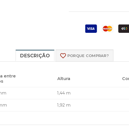
DESCRIÇÃO
PORQUE COMPRAR?
ia entre
Altura
Co
ós
 mm
1,44 m
 mm
1,92 m