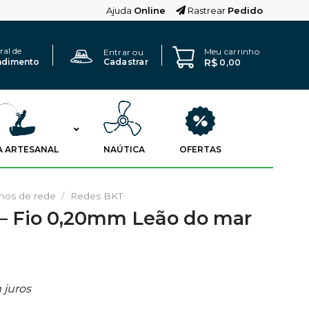
Ajuda
Online
Rastrear
Pedido
ral de
Meu carrinho
Entrar ou
R$
ndimento
Cadastrar
0,00
A ARTESANAL
NAÚTICA
OFERTAS
nos de rede
/
Redes BKT
 – Fio 0,20mm Leão do mar
juros