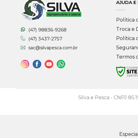
AJUDA E
Política 
Troca e
(47) 98836-9268
Política 
(47) 3437-2757
Seguran
sac@silvapesca.com.br
Termos 
Silva e Pesca - CNPJ 85.1
Especia