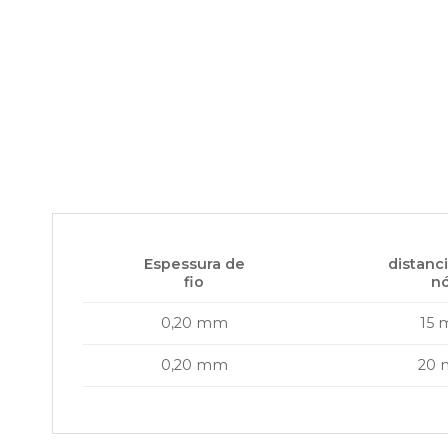
Espessura de
distanc
fio
n
0,20 mm
15
0,20 mm
20