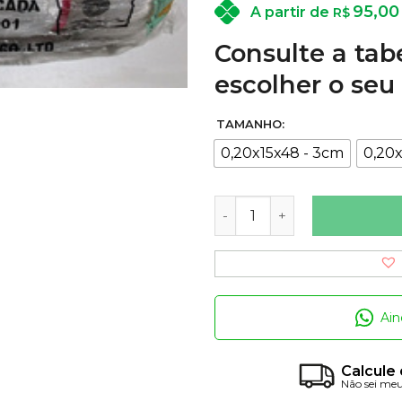
95,00
A partir de
R$
Consulte a tab
escolher o seu
TAMANHO:
0,20x15x48 - 3cm
0,20
Panos de rede - Fio 0,20m
Ain
Calcule 
Não sei me