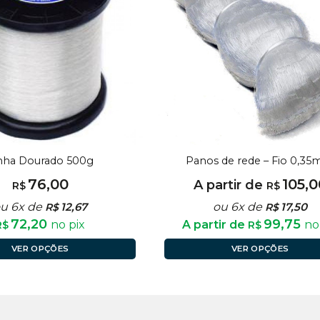
nha Dourado 500g
Panos de rede – Fio 0,3
76,00
105,0
A partir de
R$
R$
u 6x de
12,67
ou 6x de
17,50
R$
R$
72,20
99,75
no pix
A partir de
no
R$
R$
VER OPÇÕES
VER OPÇÕES