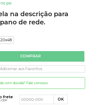
no pix
ela na descrição para
 pano de rede.
x20x48
m Leão do mar quantidade
COMPRAR
Adicionar aos Favoritos
da com dúvida? Fale conosco.
o frete
u CEP