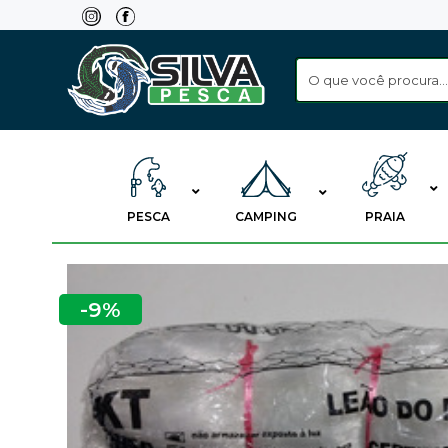
Skip
to
content
PESCA
CAMPING
PRAIA
-9%