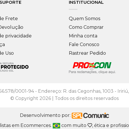
 SUPORTE
INSTITUCIONAL
de Frete
Quem Somos
 Devolução
Como Comprar
de privacidade
Minha conta
ça
Fale Conosco
de Uso
Rastrear Pedido
56.578/0001-94 - Endereço: R. das Cegonhas, 1003 - Iririú,
© Copyright 2026 | Todos os direitos reservados
Desenvolvimento por:
listas em Ecommerces.
com muito
, ética e profiss