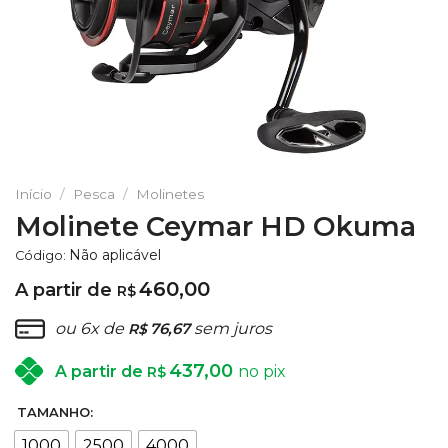
Início
/
Pesca
/
Molinetes
Molinete Ceymar HD Okuma
Não aplicável
Código:
460,00
A partir de
R$
ou 6x de
76,67
sem juros
R$
437,00
A partir de
no pix
R$
TAMANHO:
1000
2500
4000