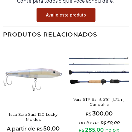
Conte para todos o que você achou dele.
Avalie este produto
PRODUTOS RELACIONADOS
Vara STP Saint 5’8″ (1,72m)
Carretilha
300,00
R$
Isca Sará Sará 120 Lucky
Moldes
ou 6x de
50,00
R$
50,00
A partir de
R$
285,00
no pix
R$