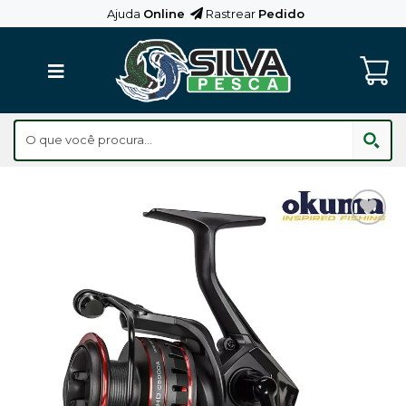
Skip
Ajuda
Online
Rastrear
Pedido
to
content
Adicionar
aos
Favoritos