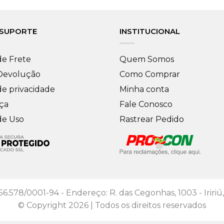
 SUPORTE
INSTITUCIONAL
de Frete
Quem Somos
 Devolução
Como Comprar
de privacidade
Minha conta
ça
Fale Conosco
de Uso
Rastrear Pedido
56.578/0001-94 - Endereço: R. das Cegonhas, 1003 - Iririú,
© Copyright 2026 | Todos os direitos reservados