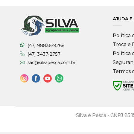
AJUDA E
Política 
Troca e
(47) 98836-9268
Política 
(47) 3437-2757
Seguran
sac@silvapesca.com.br
Termos 
Silva e Pesca - CNPJ 85.1