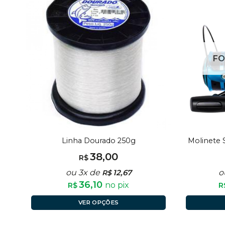
FO
Linha Dourado 250g
Molinete 
38,00
R$
ou 3x de
12,67
o
R$
36,10
no pix
R$
R
VER OPÇÕES