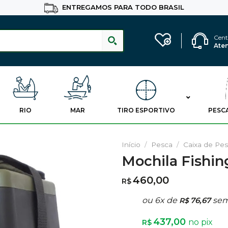
ENTREGAMOS PARA TODO BRASIL
Cent
Ate
RIO
MAR
TIRO ESPORTIVO
PESC
Início
/
Pesca
/
Caixa de Pe
Mochila Fishin
Adicionar
aos
460,00
R$
Favoritos
ou 6x de
76,67
sem
R$
437,00
no pix
R$