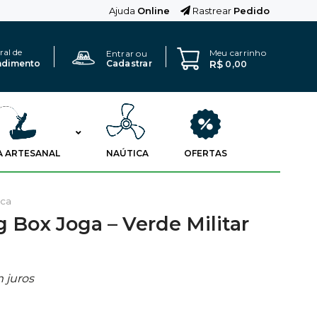
Ajuda
Online
Rastrear
Pedido
ral de
Meu carrinho
Entrar ou
R$
ndimento
Cadastrar
0,00
A ARTESANAL
NAÚTICA
OFERTAS
sca
g Box Joga – Verde Militar
 juros