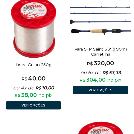
Vara STP Saint 6’3″ (1,90m)
Carretilha
320,00
R$
Linha Grilon 250g
ou 6x de
53,33
R$
40,00
R$
304,00
no pix
R$
ou 4x de
10,00
R$
VER OPÇÕES
38,00
no pix
R$
VER OPÇÕES