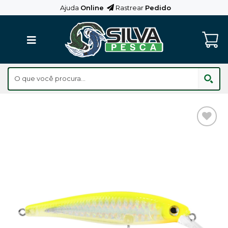
Skip
Ajuda
Online
Rastrear
Pedido
to
content
Adicionar
aos
Favoritos