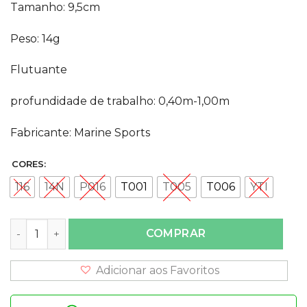
Tamanho: 9,5cm
Peso: 14g
Flutuante
profundidade de trabalho: 0,40m-1,00m
Fabricante: Marine Sports
CORES:
116
14N
P016
T001
T005
T006
YTI
Isca Savage 95 Marine Sports quantidade
COMPRAR
Adicionar aos Favoritos