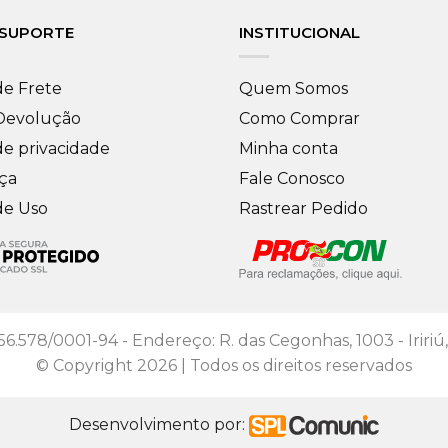
 SUPORTE
INSTITUCIONAL
de Frete
Quem Somos
 Devolução
Como Comprar
de privacidade
Minha conta
ça
Fale Conosco
de Uso
Rastrear Pedido
56.578/0001-94 - Endereço: R. das Cegonhas, 1003 - Iririú,
© Copyright 2026 | Todos os direitos reservados
Desenvolvimento por: