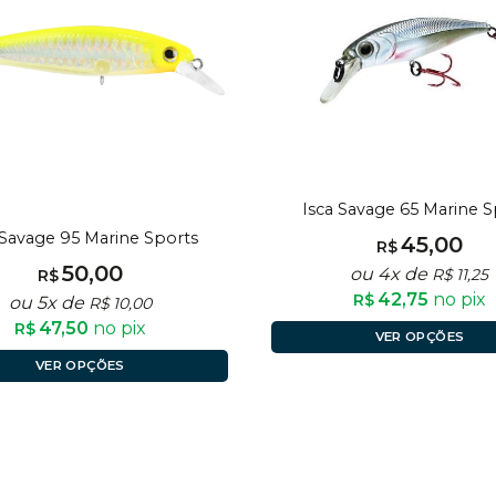
Isca Savage 65 Marine S
 Savage 95 Marine Sports
45,00
R$
50,00
ou 4x de
R$
11,25
R$
42,75
no pix
R$
ou 5x de
R$
10,00
47,50
no pix
R$
VER OPÇÕES
VER OPÇÕES