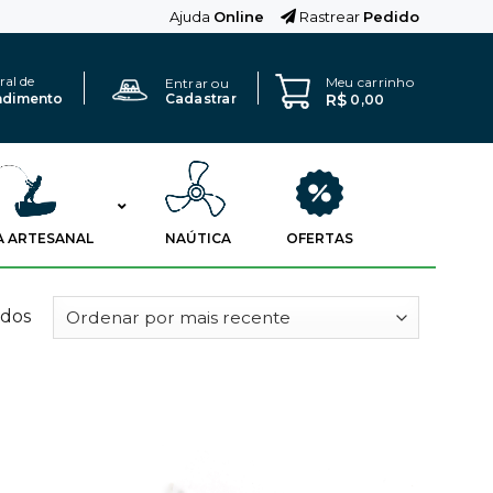
Ajuda
Online
Rastrear
Pedido
ral de
Meu carrinho
Entrar ou
R$
ndimento
Cadastrar
0,00
A ARTESANAL
NAÚTICA
OFERTAS
ados