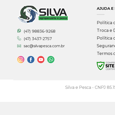
AJUDA E
Política 
Troca e
(47) 98836-9268
Política 
(47) 3437-2757
Seguran
sac@silvapesca.com.br
Termos 
Silva e Pesca - CNPJ 85.1