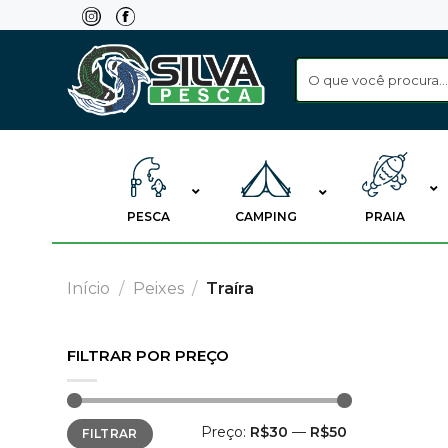
Skip
to
content
PESCA
CAMPING
PRAIA
Início
/
Peixes
/
Traíra
FILTRAR POR PREÇO
Preço
Preço
Preço:
R$30
—
R$50
FILTRAR
mínimo
máximo