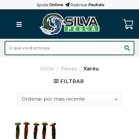
Skip
Ajuda
Online
Rastrear
Pedido
to
content
Início
/
Peixes
/
Xaréu
FILTRAR