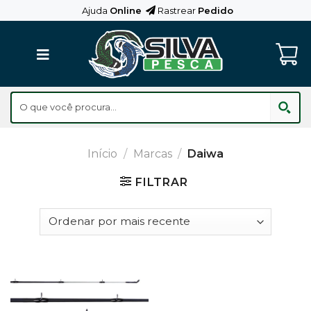
Skip
Ajuda
Online
Rastrear
Pedido
to
content
Início
/
Marcas
/
Daiwa
FILTRAR