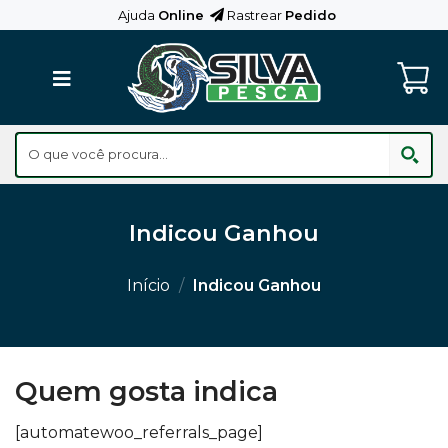
Skip
Ajuda
Online
Rastrear
Pedido
to
content
Indicou Ganhou
Início
/
Indicou Ganhou
Quem gosta indica
[automatewoo_referrals_page]